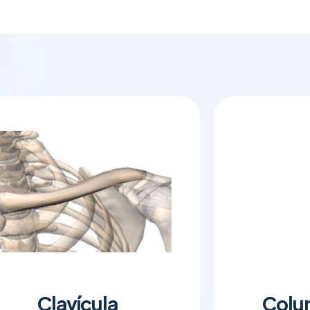
Clavícula
Colu